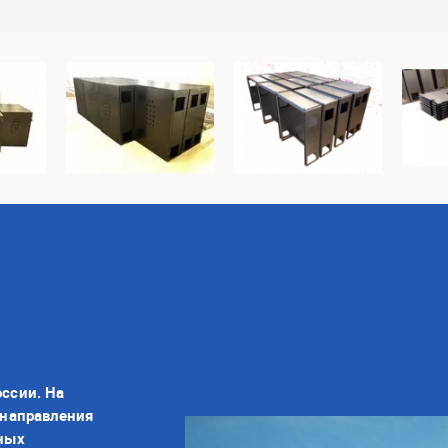
ссии. На
 направления
ьных