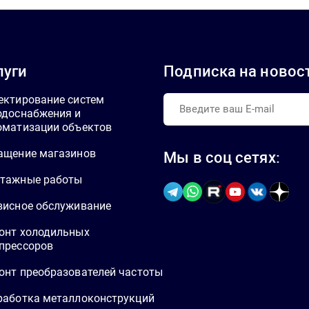
луги
Подписка на новос
ектирование систем
одоснабжения и
оматизации объектов
ащение магазинов
Мы в соц сетях:
тажные работы
висное обслуживание
онт холодильных
прессоров
онт преобразователей частоты
работка металлоконструкций