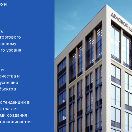
о и
у,
торгового
альному
го уровня
 и
ачества и
 успешно
бъектов
х тенденций в
полагает
ми создания
станавливается