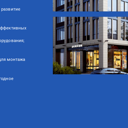
 развитие
оэффективных
орудования;
для монтажа
годное