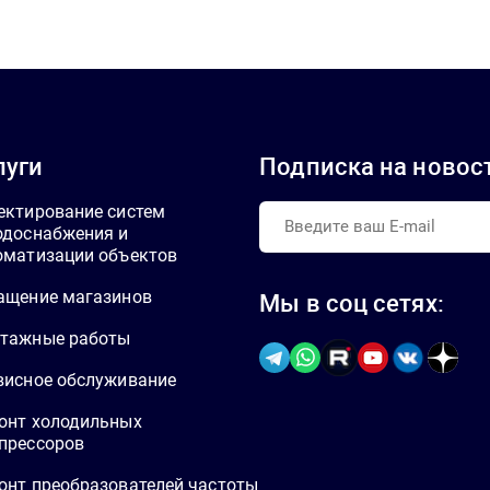
луги
Подписка на новос
ектирование систем
одоснабжения и
оматизации объектов
ащение магазинов
Мы в соц сетях:
тажные работы
висное обслуживание
онт холодильных
прессоров
онт преобразователей частоты