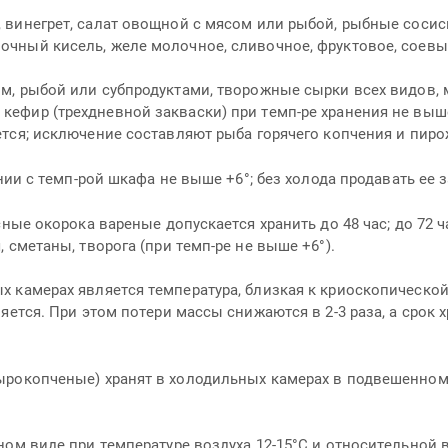
 винегрет, салат овощной с мясом или рыбой, рыбные сосиск
чный кисель, желе молочное, сливочное, фруктовое, соевые 
м, рыбой или субпродуктами, творожные сырки всех видов, 
фир (трехдневной закваски) при темп-ре хранения не выше +
тся; исключение составляют рыба горячего копчения и пирожк
нии с темп-рой шкафа не выше +6°; без холода продавать ее 
ные окорока вареные допускается хранить до 48 час; до 72 
 сметаны, творога (при темп-ре не выше +6°).
 камерах является температура, близкая к криоскопической
яется. При этом потери массы снижаются в 2-3 раза, а срок
ырокопченые) хранят в холодильных камерах в подвешенном
ом виде при температуре воздуха 12-15°С и относительной в