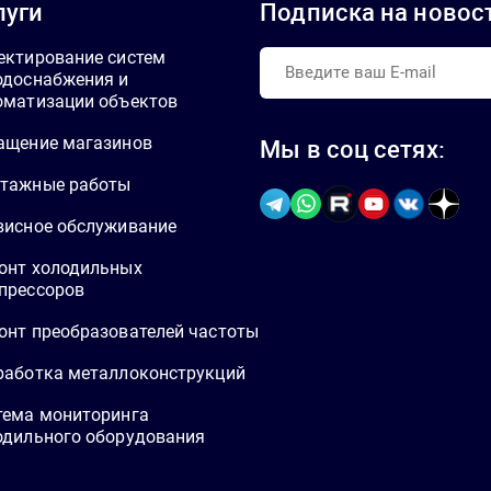
луги
Подписка на новос
ектирование систем
одоснабжения и
оматизации объектов
ащение магазинов
Мы в соц сетях:
тажные работы
висное обслуживание
онт холодильных
прессоров
онт преобразователей частоты
работка металлоконструкций
тема мониторинга
одильного оборудования