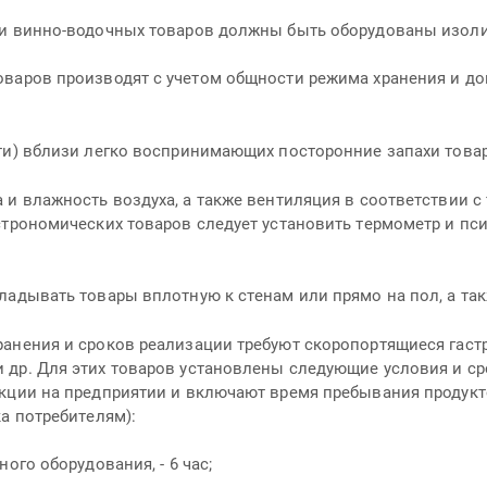
в и винно-водочных товаров должны быть оборудованы изол
варов производят с учетом общности режима хранения и доп
и) вблизи легко воспринимающих посторонние запахи товаров
 и влажность воздуха, а также вентиляция в соответствии с
строномических товаров следует установить термометр и пс
адывать товары вплотную к стенам или прямо на пол, а так
ранения и сроков реализации требуют скоропортящиеся гаст
др. Для этих товаров установлены следующие условия и сро
ции на предприятии и включают время пребывания продуктов 
а потребителям):
ого оборудования, - 6 час;