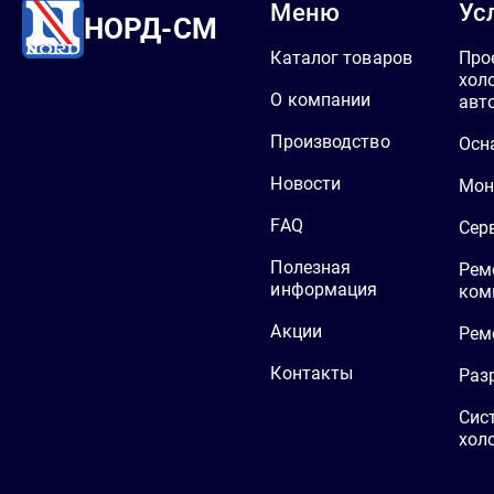
Меню
Ус
НОРД-СМ
Каталог товаров
Про
хол
О компании
авт
Производство
Осн
Новости
Мон
FAQ
Сер
Полезная
Рем
информация
ком
Акции
Рем
Контакты
Раз
Сис
хол