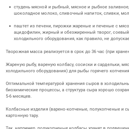
студень мясной и рыбный, мясное и рыбное заливное,
шоколадное молоко, сливочный напиток, сливки, моло
паштет из печени, пирожки жареные и печеные с мясо
ацидофилин, жирный и обезжиренный творог, соевый ке
холодильного оборудования, как правило, не допускае
Творожная масса реализуется в срок до 36 час (при хране
Жареную рыбу, вареную колбасу, сосиски и сардельки, мяс
холодильного оборудования) для рыбы горячего копчения,
Оптимальной температурой хранения сыров в холодильных
биохимические процессы, а структура сыра хорошо сохран
5-6 месяцев.
Колбасные изделия (варено-копченые, полукопченые и с
картонную тару.
Так, например, полукопченые колбасы хранят в подвешенн