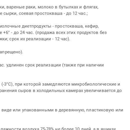
и, вареные раки, молоко в бутылках и флягах,
сырки, соевая простокваша - до 12 час.;
молочные диетпродукты - простокваша, кефир,
6° - до 24 час. (продажа всех этих продуктов без
и; срок их реализации - 12 час).
запрещено).
час. удлинен срок реализации (также при наличии
 (-3°С), при которой замедляются микробиологические и
 хранения сыров в холодильных камерах увеличивается до
 виде или упакованными в деревянную, пластиковую или
лажности воздуха 75-78% не более 10 дней, а в ящиках