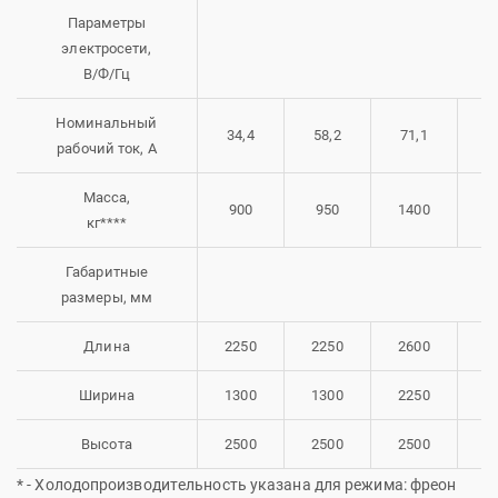
Параметры
электросети,
В/Ф/Гц
Номинальный
34,4
58,2
71,1
8
рабочий ток, А
Масса,
900
950
1400
1
кг****
Габаритные
размеры, мм
Длина
2250
2250
2600
2
Ширина
1300
1300
2250
2
Высота
2500
2500
2500
2
* - Холодопроизводительность указана для режима: фреон