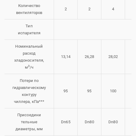
Количество
2
2
4
вентиляторов
Тип
испарителя
Номинальный
расход
13,14
26,28
28,02
34
хладоносителя,
3
м
/ч
Потери по
гидравлическому
95
95
100
1
контуру
чиллера, кПа***
Присоедини
тельные
Dn65
Dn80
Dn80
Dn
диаметры, мм