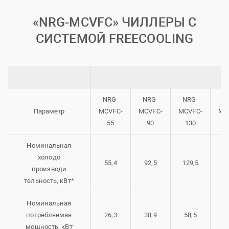
«NRG-MCVFC» ЧИЛЛЕРЫ С
СИСТЕМОЙ FREECOOLING
NRG-
NRG-
NRG-
N
Параметр
MCVFC-
MCVFC-
MCVFC-
MC
55
90
130
1
Номинальная
холодо
55,4
92,5
129,5
15
производи
тельность, кВт*
Номинальная
потребляемая
26,3
38,9
58,5
6
мощность, кВт