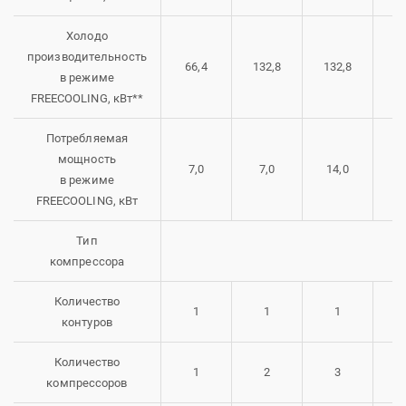
Холодо
производительность
66,4
132,8
132,8
20
в режиме
FREECOOLING, кВт**
Потребляемая
мощность
7,0
7,0
14,0
1
в режиме
FREECOOLING, кВт
Тип
компрессора
Количество
1
1
1
контуров
Количество
1
2
3
компрессоров