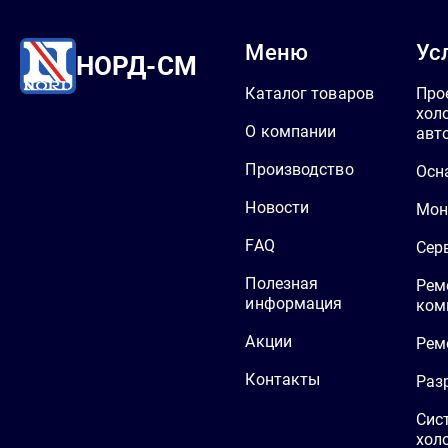
Меню
Ус
НОРД-СМ
Каталог товаров
Про
хол
О компании
авт
Производство
Осн
Новости
Мон
FAQ
Сер
Полезная
Рем
информация
ком
Акции
Рем
Контакты
Раз
Сис
хол