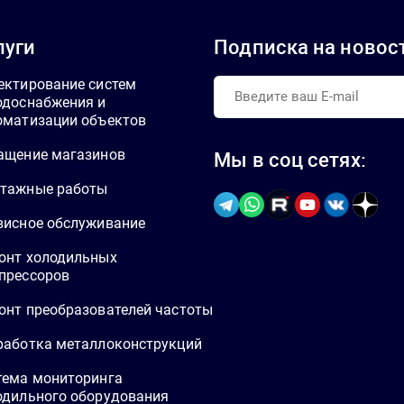
луги
Подписка на новос
ектирование систем
одоснабжения и
оматизации объектов
ащение магазинов
Мы в соц сетях:
тажные работы
висное обслуживание
онт холодильных
прессоров
онт преобразователей частоты
работка металлоконструкций
тема мониторинга
одильного оборудования