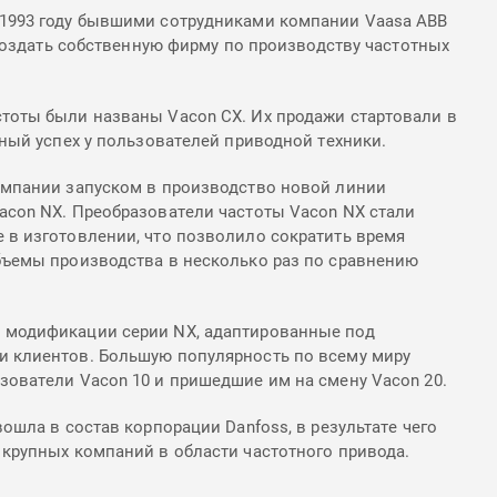
 1993 году бывшими сотрудниками компании Vaasa АВВ
и создать собственную фирму по производству частотных
тоты были названы Vacon CX. Их продажи стартовали в
мный успех у пользователей приводной техники.
омпании запуском в производство новой линии
acon NX. Преобразователи частоты Vacon NX стали
 в изготовлении, что позволило сократить время
бъемы производства в несколько раз по сравнению
 модификации серии NX, адаптированные под
 клиентов. Большую популярность по всему миру
зователи Vacon 10 и пришедшие им на смену Vacon 20.
вошла в состав корпорации Danfoss, в результате чего
 крупных компаний в области частотного привода.