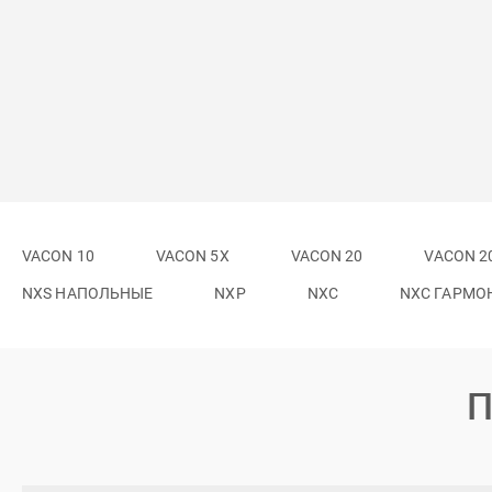
VACON 10
VACON 5X
VACON 20
VACON 2
NXS НАПОЛЬНЫЕ
NXP
NXС
NXC ГАРМО
П