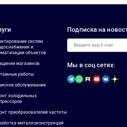
луги
Подписка на новос
ектирование систем
одоснабжения и
оматизации объектов
ащение магазинов
Мы в соц сетях:
тажные работы
висное обслуживание
онт холодильных
прессоров
онт преобразователей частоты
работка металлоконструкций