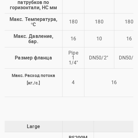
патрубков по
горизонтали, HC мм
Макс. Температура,
180
180
180
°C
Макс. Давление,
16
10
16
бар.
Pipe
Размер фланца
1
DN50/2"
DN50/2
1/4"
Макс. Расход потока
4
16
[кг./с.]
Large
BS200M