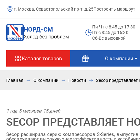
г. Москва, Севастопольский пр-т, д.25
Построить маршрут
Пн-Чт c 8:45 до 17:30
НОРД-СМ
Пт c 8:45 до 16:30
Холод без проблем
Сб-Вс выходной
Каталог товаров
О компании
Главная
О компании
Новости
Secop представляет
1 год 5 месяцев 15 дней
SECOP ПРЕДСТАВЛЯЕТ Н
Secop расширила серию компрессоров S-Series, выпустив 
обеспечивают высокую энергоэффективность и устойчиво