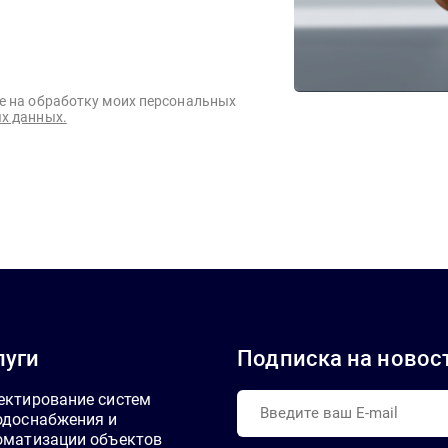
е на обработку моих персональных
х данных.
луги
Подписка на новос
ектирование систем
одоснабжения и
оматизации объектов